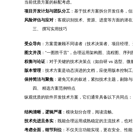
当前优质方案的标配考虑。
项目开发计划与团队分工
：基于技术方案拆分开发任务，估
风险评估与应对
：客观识别技术、资源、进度等方面的潜在
三、 撰写实用技巧
受众导向
：方案需兼顾不同读者（技术决策者、项目经理、
图文并茂
：“一图胜千言”，合理运用架构图、流程图、序列
权衡与论证
：对于关键的技术决策点（如自研 vs 选型、微
版本管理
：技术方案是动态演进的文档，应使用版本控制工
保持简洁与聚焦
：避免冗长的叙述，紧扣技术主题，剔除与
四、 精选方案范例特点
纵观优质的软件开发技术方案，它们通常具备以下共同点：
结构清晰，逻辑严谨
：模块划分合理，阅读流畅。
技术先进且务实
：既能合理运用成熟稳定的主流技术，也对
考虑全面，细节到位
：不仅关注功能实现，更在安全、性能