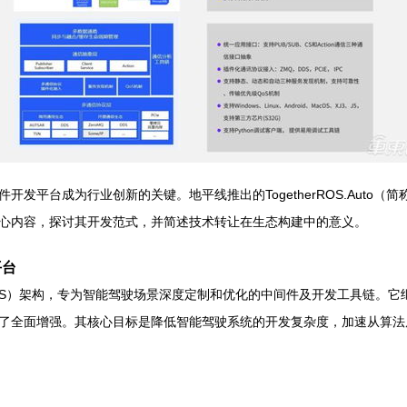
平台成为行业创新的关键。地平线推出的TogetherROS.Auto（简
心内容，探讨其开发范式，并简述技术转让在生态构建中的意义。
平台
作系统（ROS）架构，专为智能驾驶场景深度定制和优化的中间件及开发工具链
了全面增强。其核心目标是降低智能驾驶系统的开发复杂度，加速从算法