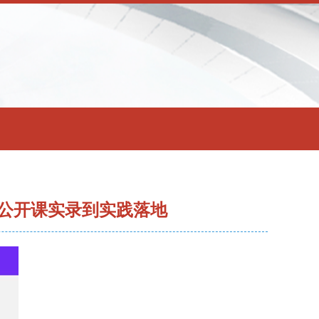
技术公开课实录到实践落地