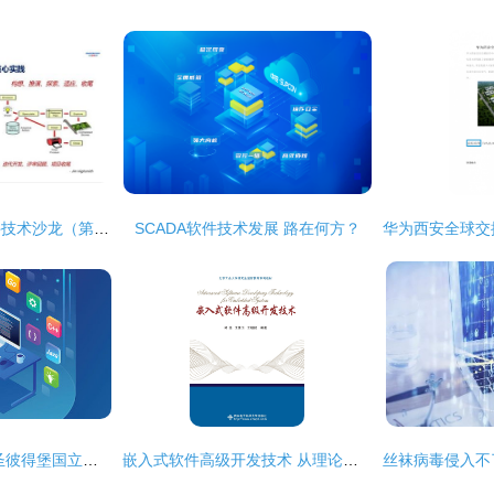
穿越变局丨百胜软件技术沙龙（第一期）在上海总部圆满落幕
SCADA软件技术发展 路在何方？
《编程技术》专业 圣彼得堡国立大学的卓越路径与技术转让创新实践
嵌入式软件高级开发技术 从理论迈向工业级实战