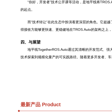
“你好，开发者”技术公开课等活动，是地平线将TRO
的起点。
而“技术转让”在此生态中扮演着更深层的角色。它超
得接收方能够更快速、更稳健地在TROS.Auto的架构
四、与展望
地平线TogetherROS.Auto通过其清晰的开
技术探索到规模化量产的可实践路径。随着更多开发者、车企
最新产品
Product