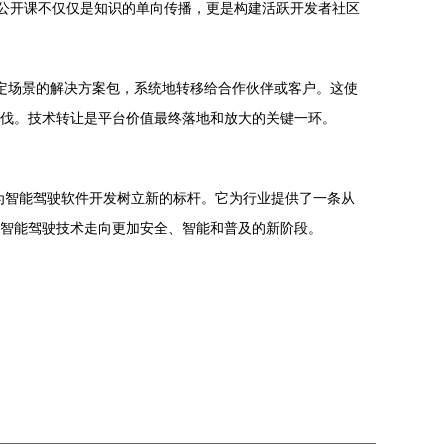
这些公开课不仅仅是知识的单向传播，更是构建活跃开发者社区
定场景的解决方案包，系统地转移给合作伙伴或客户。这使
新步伐。技术转让是平台价值最终落地和放大的关键一环。
正在为智能驾驶软件开发树立新的标杆。它为行业提供了一条从
推动智能驾驶技术走向更加安全、智能和普及的新阶段。