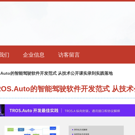
我们
企业信息
访客留言
OS.Auto的智能驾驶软件开发范式 从技术公开课实录到实践落地
erROS.Auto的智能驾驶软件开发范式 从