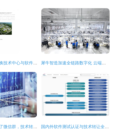
华为西安全球交换技术中心与软件工厂 软件技术开发的核心引擎
犀牛智造加速全链路数字化 云端工厂技术转让深度透传
丝袜病毒侵入不了微信群，技术转让能撕开软件外包的黑幕吗？
国内外软件测试认证与技术转让全景盘点